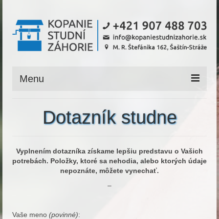
Menu
Úvod
Dotazník studne
Referencie
Podmienky
Vyplnením dotazníka získame lepšiu predstavu o Vašich
potrebách. Položky, ktoré sa nehodia, alebo ktorých údaje
Cenník
nepoznáte, môžete vynechať.
Dotazník
–
Kontakt
Vaše meno
(povinné)
: