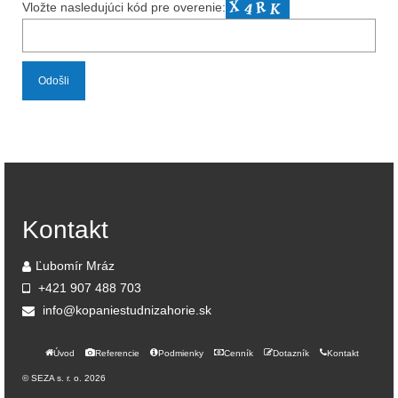
Vložte nasledujúci kód pre overenie:
Kontakt
Ľubomír Mráz
+421 907 488 703
info@kopaniestudnizahorie.sk
Úvod
Referencie
Podmienky
Cenník
Dotazník
Kontakt
© SEZA s. r. o. 2026