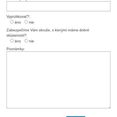
Vyprútikovať?:
áno
nie
Zabezpečíme Vám skruže, s ktorými máme dobré
skúsenosti?:
áno
nie
Poznámky: