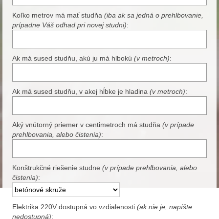
Koľko metrov má mať studňa
(iba ak sa jedná o prehlbovanie,
prípadne Váš odhad pri novej studni)
:
Ak má sused studňu, akú ju má hlbokú
(v metroch)
:
Ak má sused studňu, v akej hĺbke je hladina
(v metroch)
:
Aký vnútorný priemer v centimetroch má studňa
(v prípade
prehlbovania, alebo čistenia)
:
Konštrukčné riešenie studne
(v prípade prehlbovania, alebo
čistenia)
:
Elektrika 220V dostupná vo vzdialenosti
(ak nie je, napíšte
nedostupná)
: