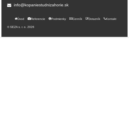
info@kopaniestudnizahorie.sk
Úvod
Referencie
Podmienky
Cenník
Dotazník
Kontakt
© SEZA s. r. o. 2026