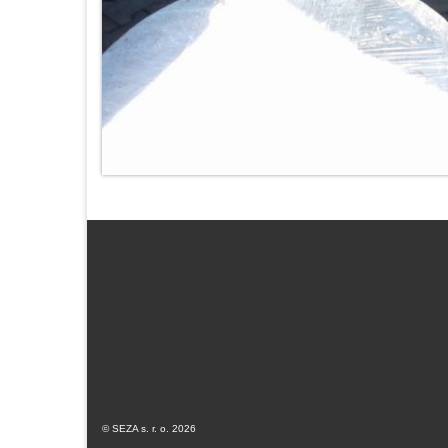
© SEZA s. r. o. 2026