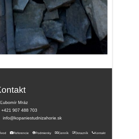
ontakt
Ľubomír Mráz
+421 907 488 703
info@kopaniestudnizahorie.sk
Úvod
Referencie
Podmienky
Cenník
Dotazník
Kontakt